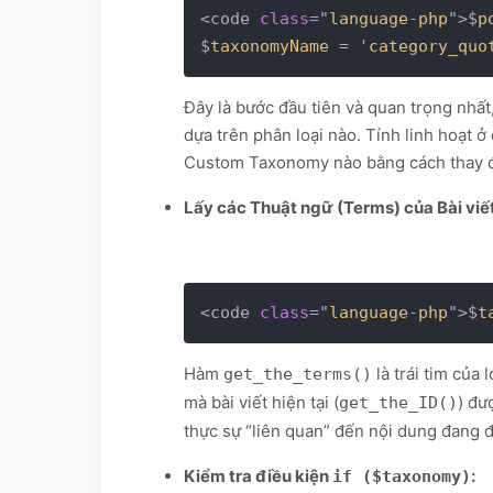
<code 
class
="
language
-
php
">$
p
$
taxonomyName
 = '
category_quo
Đây là bước đầu tiên và quan trọng nhất
dựa trên phân loại nào. Tính linh hoạt
Custom Taxonomy nào bằng cách thay đổ
Lấy các Thuật ngữ (Terms) của Bài viết
<code 
class
="
language
-
php
">$
t
Hàm
là trái tim của 
get_the_terms()
mà bài viết hiện tại (
) đư
get_the_ID()
thực sự “liên quan” đến nội dung đang 
Kiểm tra điều kiện
:
if ($taxonomy)