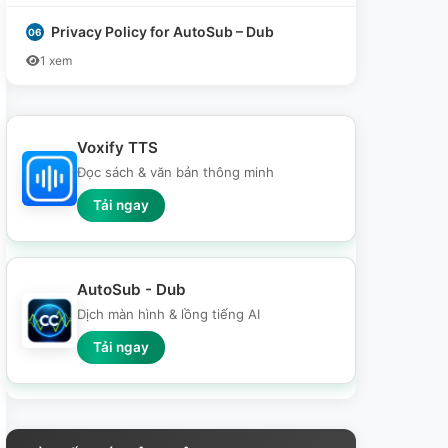
Privacy Policy for AutoSub – Dub
1 xem
Voxify TTS
Đọc sách & văn bản thông minh
Tải ngay
AutoSub - Dub
Dịch màn hình & lồng tiếng AI
Tải ngay