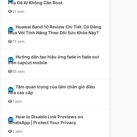
Phụ Đề AI Không Cần Root
21 xem
Huawei Band 10 Review Chi Tiết: Có Đáng
Mua Với Tính Năng Theo Dõi Sức Khỏe Này?
77 xem
Hướng dẫn tạo hiệu ứng fade in fade out
trên capcut mobile
55 xem
Tầm quan trọng của tấm chắn gió điều
hòa cao cấp
1 xem
How to Disable Link Previews on
WhatsApp | Protect Your Privacy
5 xem