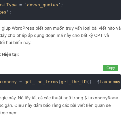
ostType
 = '
devvn_quotes
';

tes
';
AutoSub - Dub
Tải về
Dịch màn hình & lồng tiếng AI tức thì.
, giúp WordPress biết bạn muốn truy vấn loại bài viết nào và
 ở đây cho phép áp dụng đoạn mã này cho bất kỳ CPT và
i hai biến này.
 Hiện tại:
Copy
axonomy
 = 
get_the_terms
(
get_the_ID
(), $
taxonomyNam
logic này. Nó lấy tất cả các thuật ngữ trong
$taxonomyName
ợc gán. Điều này đảm bảo rằng các bài viết liên quan sẽ
được xem.