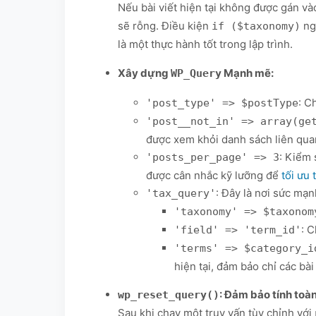
Nếu bài viết hiện tại không được gán và
sẽ rỗng. Điều kiện
ngă
if ($taxonomy)
là một thực hành tốt trong lập trình.
Xây dựng
Mạnh mẽ:
WP_Query
: C
'post_type' => $postType
'post__not_in' => array(ge
được xem khỏi danh sách liên quan
: Kiểm 
'posts_per_page' => 3
được cân nhắc kỹ lưỡng để
tối ưu 
: Đây là nơi sức m
'tax_query'
'taxonomy' => $taxonom
: C
'field' => 'term_id'
'terms' => $category_i
hiện tại, đảm bảo chỉ các bài
: Đảm bảo tính toàn
wp_reset_query()
Sau khi chạy một truy vấn tùy chỉnh với