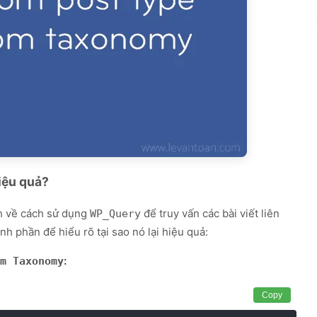
iệu quả?
nh về cách sử dụng
để truy vấn các bài viết liên
WP_Query
h phần để hiểu rõ tại sao nó lại hiệu quả:
×
Ứng dụng gợi ý cho bạn
:
m Taxonomy
Voxify TTS Reader
Copy
Tải về
Đọc sách & văn bản thành giọng nói
thông minh.