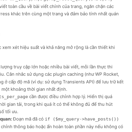
 viết toàn cầu về bài viết chính của trang, ngăn chặn các
Press khác trên cùng một trang và đảm bảo tính nhất quán
g
 xem xét hiệu suất và khả năng mở rộng là cần thiết khi
lượng truy cập lớn hoặc nhiều bài viết, mỗi lần thực thi
liệu. Cân nhắc sử dụng các plugin caching (như WP Rocket,
g ở cấp độ mã (ví dụ: sử dụng Transients API) để lưu trữ kết
g một khoảng thời gian nhất định.
cần được điều chỉnh hợp lý. Hiển thị quá
ts_per_page
ời gian tải, trong khi quá ít có thể không đủ để thu hút
ố tối ưu.
 quan:
Đoạn mã đã có
if ($my_query->have_posts())
y chỉnh thông báo hoặc ẩn hoàn toàn phần này nếu không có