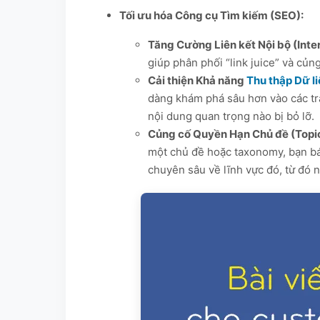
Tối ưu hóa Công cụ Tìm kiếm (SEO):
Tăng Cường Liên kết Nội bộ (Inter
giúp phân phối “link juice” và củng
Cải thiện Khả năng
Thu thập Dữ l
dàng khám phá sâu hơn vào các tr
nội dung quan trọng nào bị bỏ lỡ.
Củng cố Quyền Hạn Chủ đề (Topic
một chủ đề hoặc taxonomy, bạn bá
chuyên sâu về lĩnh vực đó, từ đó