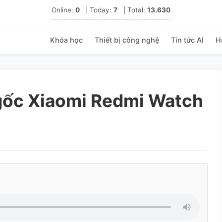
Online:
0
|
Today:
7
|
Total:
13.630
Khóa học
Thiết bị công nghệ
Tin tức AI
H
 gốc Xiaomi Redmi Watch