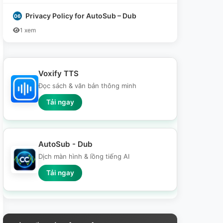
Privacy Policy for AutoSub – Dub
1 xem
Voxify TTS
Đọc sách & văn bản thông minh
Tải ngay
AutoSub - Dub
Dịch màn hình & lồng tiếng AI
Tải ngay