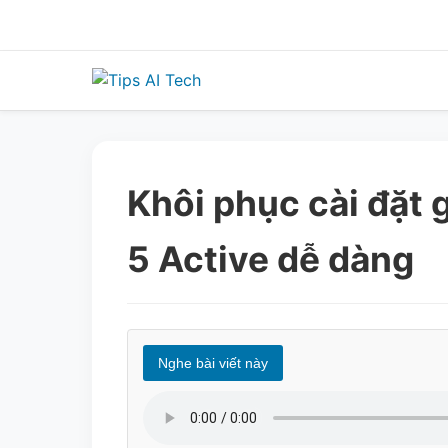
Skip
to
content
Khôi phục cài đặt
5 Active dễ dàng
Nghe bài viết này