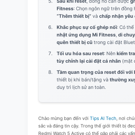
Sau khi reset
, đồng hồ cần được
gh
19. Đồng bộ hóa dữ liệu sức khỏe
Fitness
: Chọn ngôn ngữ trên đồng h
“Thêm thiết bị”
và
chấp nhận yêu 
20. Các câu hỏi thường gặp (FAQ)
Khắc phục sự cố ghép nối
: Có thể
nhật ứng dụng Mi Fitness
,
di chu
quên thiết bị cũ
trong cài đặt Bluet
Tối ưu hóa sau reset
: Nên
kiểm tr
tùy chỉnh lại cài đặt cá nhân
(mặt đ
Tầm quan trọng của reset đối với
thiết bị khi bán/tặng và
thường xuy
duy trì lịch sử an toàn.
Chào mừng bạn đến với
Tips AI Tech
, nơi ch
sắc và đáng tin cậy. Trong thế giới thiết bị 
Redmi Watch 5 Active có thể gặp phải các vấn