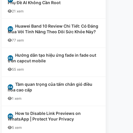
Phụ Đề AI Không Cần Root
21 xem
Huawei Band 10 Review Chi Tiết: Có Đáng
Mua Với Tính Năng Theo Dõi Sức Khỏe Này?
77 xem
Hướng dẫn tạo hiệu ứng fade in fade out
trên capcut mobile
55 xem
Tầm quan trọng của tấm chắn gió điều
hòa cao cấp
1 xem
How to Disable Link Previews on
WhatsApp | Protect Your Privacy
5 xem