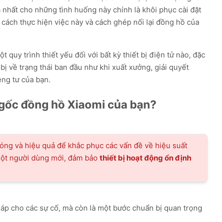
ả
nhất cho những tình huống này chính là khôi phục cài đặt
 cách thực hiện việc này và cách ghép nối lại đồng hồ của
AutoSub - Dub
Tải về
Dịch màn hình & lồng tiếng AI tức thì.
t quy trình thiết yếu đối với bất kỳ thiết bị điện tử nào, đặc
 bị về trạng thái ban đầu như khi xuất xưởng, giải quyết
ng tư của bạn.
t gốc đồng hồ Xiaomi của bạn?
hóng và hiệu quả để khắc phục các vấn đề về hiệu suất
một người dùng mới, đảm bảo
thiết bị hoạt động ổn định
pháp cho các sự cố, mà còn là một bước chuẩn bị quan trọng