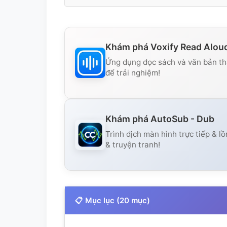
Khám phá Voxify Read Alou
Ứng dụng đọc sách và văn bản thà
để trải nghiệm!
Khám phá AutoSub - Dub
Trình dịch màn hình trực tiếp & lồ
& truyện tranh!
📋 Mục lục (20 mục)