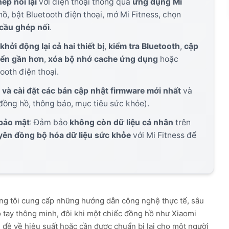
ép nối lại
với điện thoại thông qua
ứng dụng Mi
ồ, bật Bluetooth điện thoại, mở Mi Fitness, chọn
cầu ghép nối
.
khởi động lại cả hai thiết bị
,
kiểm tra Bluetooth
,
cập
yển gần hơn
,
xóa bộ nhớ cache ứng dụng
hoặc
ooth điện thoại.
a và cài đặt các bản cập nhật firmware mới nhất
và
ồng hồ, thông báo, mục tiêu sức khỏe).
 bảo mật
: Đảm bảo
không còn dữ liệu cá nhân
trên
ên đồng bộ hóa dữ liệu sức khỏe
với Mi Fitness để
×
Ứng dụng gợi ý cho bạn
úng tôi cung cấp những hướng dẫn công nghệ thực tế, sâu
Voxify TTS Reader
đeo tay thông minh, đôi khi một chiếc đồng hồ như Xiaomi
Tải về
Đọc sách & văn bản thành giọng nói
 đề về hiệu suất hoặc cần được chuẩn bị lại cho một người
thông minh.