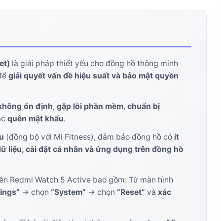
Fitness
ng dụng
et)
là giải pháp thiết yếu cho đồng hồ thông minh
 để
giải quyết vấn đề hiệu suất và bảo mật quyền
ch 5 Active sau reset
không ổn định
,
gặp lỗi phần mềm
,
chuẩn bị
ặc
quên mật khẩu
.
ệu
(đồng bộ với Mi Fitness), đảm bảo đồng hồ có
ít
dữ liệu, cài đặt cá nhân và ứng dụng trên đồng hồ
ên Redmi Watch 5 Active bao gồm: Từ màn hình
tings”
-> chọn
“System”
-> chọn
“Reset”
và
xác
ớc khi bán