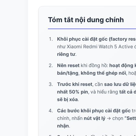
10. Ghép nối thông qua ứng dụng Mi 
Tóm tắt nội dung chính
11. Khắc phục sự cố khi ghép nối lại
12. Đồng hồ không xuất hiện trong ứ
Khôi phục cài đặt gốc (factory res
như Xiaomi Redmi Watch 5 Active
13. Lỗi ghép nối
riêng tư
.
14. Tối ưu hóa trải nghiệm với Redmi Wat
Nên reset
khi đồng hồ:
hoạt động 
bán/tặng
,
không thể ghép nối
, ho
15. Cập nhật phần mềm
Trước khi reset
, cần
sao lưu dữ li
nhất 50% pin
, và hiểu rằng
tất cả 
16. Tùy chỉnh cài đặt cá nhân
sẽ bị xóa
.
17. Bảo mật dữ liệu và quyền riêng tư
Các bước khôi phục cài đặt gốc
tr
chính, nhấn
nút vật lý
-> chọn
“Set
18. Tầm quan trọng của việc reset trư
nhận
.