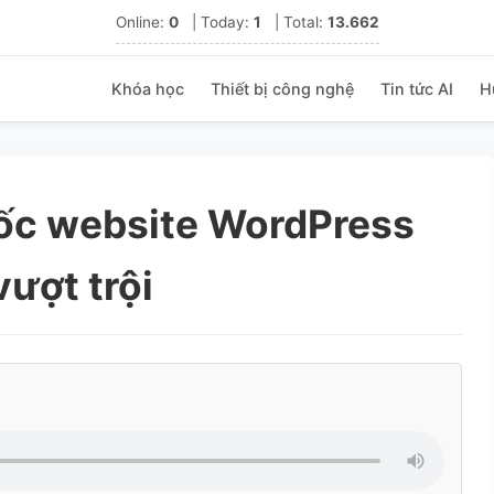
Online:
0
|
Today:
1
|
Total:
13.662
Khóa học
Thiết bị công nghệ
Tin tức AI
H
ốc website WordPress
ượt trội