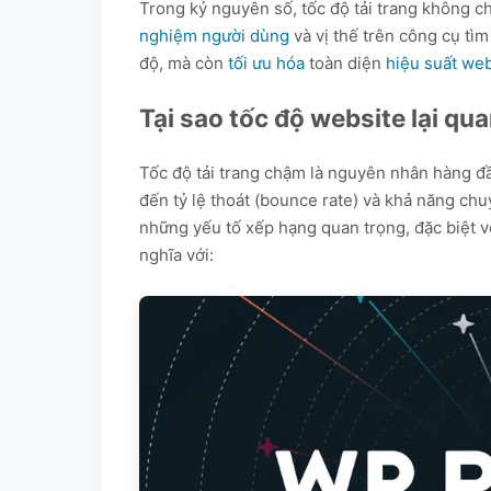
Trong kỷ nguyên số, tốc độ tải trang không ch
10. Các câu hỏi thường gặp (FAQ)
nghiệm người dùng
và vị thế trên công cụ tì
độ, mà còn
tối ưu hóa
toàn diện
hiệu suất web
Tại sao tốc độ website lại qu
Tốc độ tải trang chậm là nguyên nhân hàng đầ
đến tỷ lệ thoát (bounce rate) và khả năng ch
những yếu tố xếp hạng quan trọng, đặc biệt v
nghĩa với: