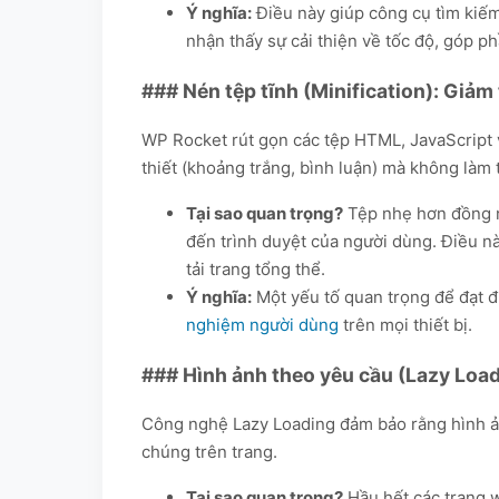
Ý nghĩa:
Điều này giúp công cụ tìm kiế
nhận thấy sự cải thiện về tốc độ, góp ph
### Nén tệp tĩnh (Minification): Giảm
WP Rocket rút gọn các tệp HTML, JavaScript 
thiết (khoảng trắng, bình luận) mà không làm 
Tại sao quan trọng?
Tệp nhẹ hơn đồng n
đến trình duyệt của người dùng. Điều nà
tải trang tổng thể.
Ý nghĩa:
Một yếu tố quan trọng để đạt đ
nghiệm người dùng
trên mọi thiết bị.
### Hình ảnh theo yêu cầu (Lazy Load
Công nghệ Lazy Loading đảm bảo rằng hình ảnh
chúng trên trang.
Tại sao quan trọng?
Hầu hết các trang w