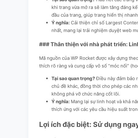
khi trang vừa mở ra sẽ làm tăng đáng kể
đầu của trang, giúp trang hiển thị nhanh
Ý nghĩa:
Cải thiện chỉ số Largest Conten
nhất, mang lại trải nghiệm duyệt web mượ
### Thân thiện với nhà phát triển: Li
Mã nguồn của WP Rocket được xây dựng theo c
thích rõ ràng và cung cấp vô số “móc nối” (ho
Tại sao quan trọng?
Điều này đảm bảo r
chủ đề khác, đồng thời cho phép các nhà
không phá vỡ chức năng cốt lõi.
Ý nghĩa:
Mang lại sự linh hoạt và khả n
thích ứng với các yêu cầu hiệu suất tron
Lợi ích đặc biệt: Sử dụng nga