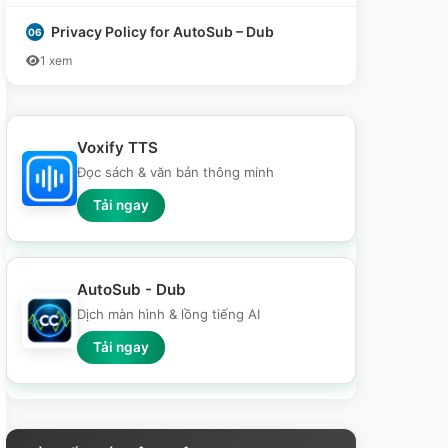
Privacy Policy for AutoSub – Dub
1 xem
Voxify TTS
Đọc sách & văn bản thông minh
Tải ngay
AutoSub - Dub
Dịch màn hình & lồng tiếng AI
Tải ngay