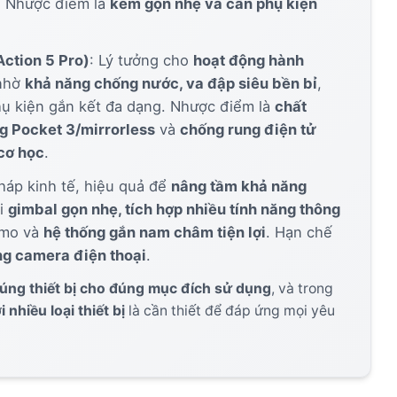
. Nhược điểm là
kém gọn nhẹ và cần phụ kiện
AutoSub - Dub
Action 5 Pro)
: Lý tưởng cho
hoạt động hành
Tải về
Dịch màn hình & lồng tiếng AI tức thì.
nhờ
khả năng chống nước, va đập siêu bền bỉ
,
hụ kiện gắn kết đa dạng. Nhược điểm là
chất
g Pocket 3/mirrorless
và
chống rung điện tử
cơ học
.
pháp kinh tế, hiệu quả để
nâng tầm khả năng
i
gimbal gọn nhẹ, tích hợp nhiều tính năng thông
imo và
hệ thống gắn nam châm tiện lợi
. Hạn chế
ng camera điện thoại
.
úng thiết bị cho đúng mục đích sử dụng
, và trong
 nhiều loại thiết bị
là cần thiết để đáp ứng mọi yêu