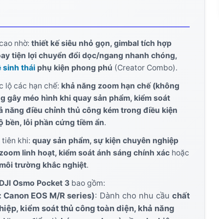
 thiết bị cho đúng mục đích
cao nhờ:
thiết kế siêu nhỏ gọn, gimbal tích hợp
oay tiện lợi chuyển đổi dọc/ngang nhanh chóng,
 sinh thái
phụ kiện phong phú
(Creator Combo).
 lộ các hạn chế:
khả năng zoom hạn chế (không
g gây méo hình khi quay sản phẩm, kiểm soát
hả năng điều chỉnh thủ công kém trong điều kiện
độ bền, lỗi phần cứng tiềm ẩn
.
tiên khi:
quay sản phẩm, sự kiện chuyên nghiệp
 zoom linh hoạt, kiểm soát ánh sáng chính xác
hoặc
×
môi trường khắc nghiệt
.
Ứng dụng gợi ý cho bạn
DJI Osmo Pocket 3
bao gồm:
ụ: Canon EOS M/R series)
: Dành cho nhu cầu
chất
Voxify TTS Reader
Tải về
iệp, kiểm soát thủ công toàn diện, khả năng
Đọc sách & văn bản thành giọng nói
thông minh.