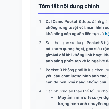
10. Lời khuyên từ chuyên gia: Chọn đúng
Tóm tắt nội dung chính
11. Các câu hỏi thường gặp (FAQ)
DJI Osmo Pocket 3
được đánh giá 
chống rung tuyệt vời, màn hình x
khả năng cấp nguồn liên tục
và
hệ
Sau thời gian sử dụng,
Pocket 3
bộc
có zoom quang học), góc siêu rộn
gimbal đôi khi không linh hoạt, k
ánh sáng phức tạp
và
lo ngại về 
Pocket 3
không phải là lựa chọn ưu 
yêu cầu chất lượng hình ảnh cao,
cần độ bền, khả năng chống chịu 
Các phương án thay thế tối ưu cho
Máy ảnh mirrorless (ví d
lượng hình ảnh chuyên ngh