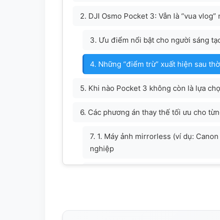
2. DJI Osmo Pocket 3: Vẫn là “vua vlog”
3. Ưu điểm nổi bật cho người sáng tạ
4. Những “điểm trừ” xuất hiện sau thờ
5. Khi nào Pocket 3 không còn là lựa chọ
6. Các phương án thay thế tối ưu cho từ
7. 1. Máy ảnh mirrorless (ví dụ: Can
nghiệp
8. 2. DJI Osmo Action 4 (hoặc Action
9. 3. DJI Osmo Mobile 6 – Tối ưu hó