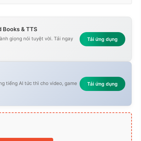
d Books & TTS
nh giọng nói tuyệt vời. Tải ngay
Tải ứng dụng
ng tiếng AI tức thì cho video, game
Tải ứng dụng