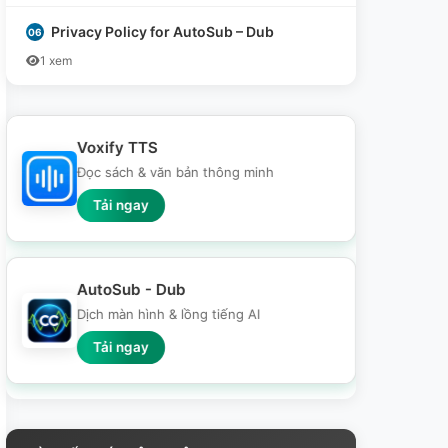
Privacy Policy for AutoSub – Dub
1 xem
Voxify TTS
Đọc sách & văn bản thông minh
Tải ngay
AutoSub - Dub
Dịch màn hình & lồng tiếng AI
Tải ngay