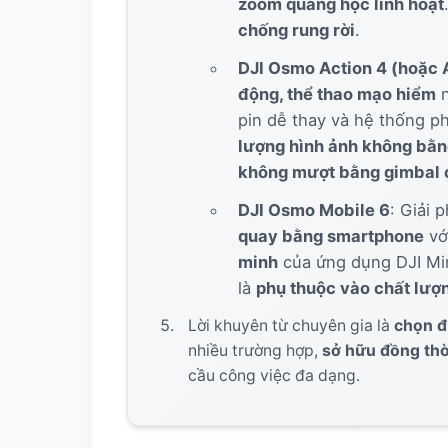
zoom quang học linh hoạt
chống rung rời
.
DJI Osmo Action 4 (hoặc 
động, thể thao mạo hiểm
pin dễ thay và hệ thống p
lượng hình ảnh không bằn
không mượt bằng gimbal 
DJI Osmo Mobile 6
: Giải 
quay bằng smartphone
vớ
minh
của ứng dụng DJI M
là
phụ thuộc vào chất lượ
Lời khuyên từ chuyên gia là
chọn đ
nhiều trường hợp,
sở hữu đồng thời
cầu công việc đa dạng.