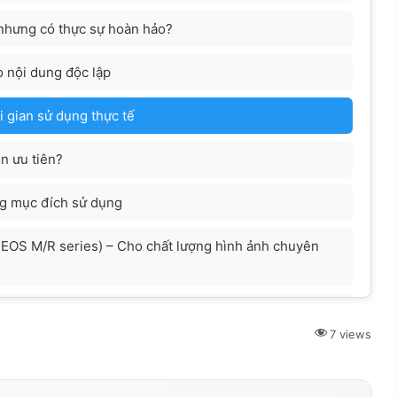
 nhưng có thực sự hoàn hảo?
o nội dung độc lập
i gian sử dụng thực tế
n ưu tiên?
ng mục đích sử dụng
on EOS M/R series) – Cho chất lượng hình ảnh chuyên
 5 Pro) – Cho hành động và độ bền bỉ
7 views
a khả năng quay bằng smartphone