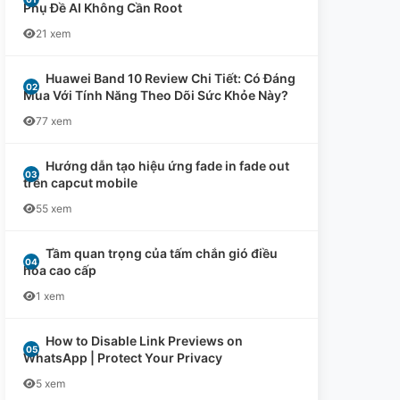
Phụ Đề AI Không Cần Root
21 xem
Huawei Band 10 Review Chi Tiết: Có Đáng
Mua Với Tính Năng Theo Dõi Sức Khỏe Này?
77 xem
Hướng dẫn tạo hiệu ứng fade in fade out
trên capcut mobile
55 xem
Tầm quan trọng của tấm chắn gió điều
hòa cao cấp
1 xem
How to Disable Link Previews on
WhatsApp | Protect Your Privacy
5 xem