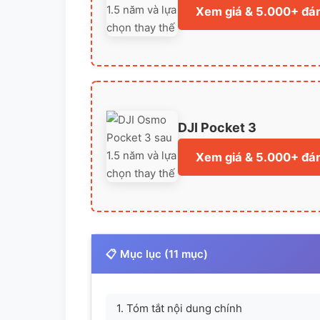
Xem giá & 5.000+ đán
DJI Pocket 3
Xem giá & 5.000+ đán
📋 Mục lục (11 mục)
1. Tóm tắt nội dung chính