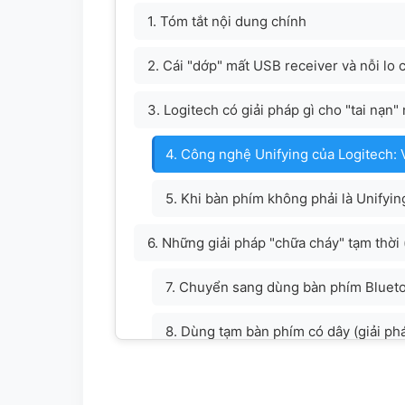
1. Tóm tắt nội dung chính
2. Cái "dớp" mất USB receiver và nỗi lo
3. Logitech có giải pháp gì cho "tai nạn"
4. Công nghệ Unifying của Logitech: 
5. Khi bàn phím không phải là Unifyi
6. Những giải pháp "chữa cháy" tạm thời (v
7. Chuyển sang dùng bàn phím Blueto
8. Dùng tạm bàn phím có dây (giải ph
9. Kinh nghiệm xương máu: Làm sao để 