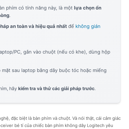
n phím có tính năng này, là một
lựa chọn ổn
hòng
.
AutoSub - Dub
Tải về
Dịch màn hình & lồng tiếng AI tức thì.
pháp an toàn và hiệu quả nhất
để
không gián
aptop/PC, gắn vào chuột (nếu có khe), dùng hộp
 mặt sau laptop bằng dây buộc tóc hoặc miếng
hím, hãy
kiểm tra và thử các giải pháp trước
.
hệ, đặc biệt là bàn phím và chuột. Và nói thật, cái cảm giác
receiver bé tí của chiếc bàn phím không dây Logitech yêu