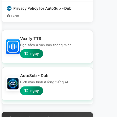
Privacy Policy for AutoSub – Dub
1 xem
Voxify TTS
Đọc sách & văn bản thông minh
Tải ngay
AutoSub - Dub
Dịch màn hình & lồng tiếng AI
Tải ngay