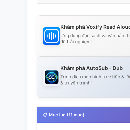
Khám phá Voxify Read Alou
Ứng dụng đọc sách và văn bản thà
để trải nghiệm!
Khám phá AutoSub - Dub
Trình dịch màn hình trực tiếp & lồ
& truyện tranh!
📋 Mục lục (11 mục)