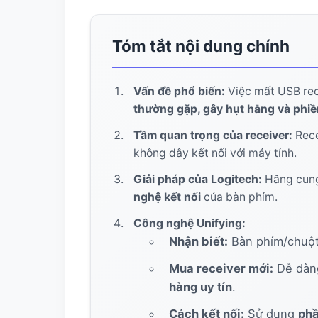
10. Lời khuyên cuối cùng từ mình: Đừng v
Tóm tắt nội dung chính
11. Các câu hỏi thường gặp (FAQ)
Vấn đề phổ biến:
Việc mất USB rec
thường gặp, gây hụt hẫng và phiề
Tầm quan trọng của receiver:
Rece
không dây kết nối với máy tính.
Giải pháp của Logitech:
Hãng cung
nghệ kết nối
của bàn phím.
Công nghệ Unifying:
Nhận biết:
Bàn phím/chuộ
Mua receiver mới:
Dễ dàng
hàng uy tín
.
Cách kết nối:
Sử dụng
phầ