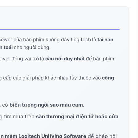
ội vứt bỏ!
eiver của bàn phím không dây Logitech là
tai nạn
n toái
cho người dùng.
iver đóng vai trò là
cầu nối duy nhất
để bàn phím
 cấp các giải pháp khác nhau tùy thuộc vào
công
t có
biểu tượng ngôi sao màu cam
.
 tìm mua trên
sàn thương mại điện tử hoặc cửa
n mềm Logitech Unifying Software
để ghép nối