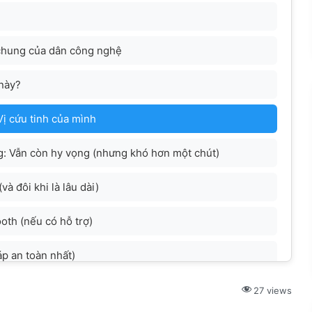
 chung của dân công nghệ
 này?
Vị cứu tinh của mình
ng: Vẫn còn hy vọng (nhưng khó hơn một chút)
à đôi khi là lâu dài)
oth (nếu có hỗ trợ)
áp an toàn nhất)
không bị mất USB receiver lần nữa?
27 views