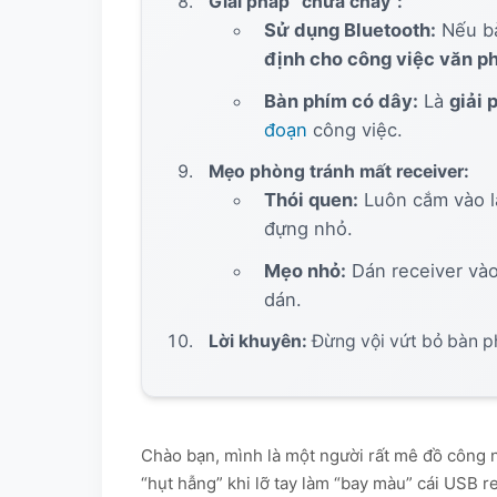
Giải pháp “chữa cháy”:
Sử dụng Bluetooth:
Nếu bà
định cho công việc văn p
Bàn phím có dây:
Là
giải 
đoạn
công việc.
Mẹo phòng tránh mất receiver:
Thói quen:
Luôn cắm vào l
đựng nhỏ.
Mẹo nhỏ:
Dán receiver vào
dán.
Lời khuyên:
Đừng vội vứt bỏ bàn p
Chào bạn, mình là một người rất mê đồ công ng
“hụt hẫng” khi lỡ tay làm “bay màu” cái USB 