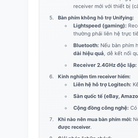
receiver mới với thiết bị (
Bàn phím không hỗ trợ Unifying:
Lightspeed (gaming):
Rec
thường phải liên hệ trực ti
Bluetooth:
Nếu bàn phím hỗ
dài hiệu quả
, dễ kết nối q
Receiver 2.4GHz độc lập:
Kinh nghiệm tìm receiver hiếm:
Liên hệ hỗ trợ Logitech:
Kê
Sàn quốc tế (eBay, Amazo
Cộng đồng công nghệ:
Có 
Khi nào nên mua bàn phím mới:
N
được receiver
.