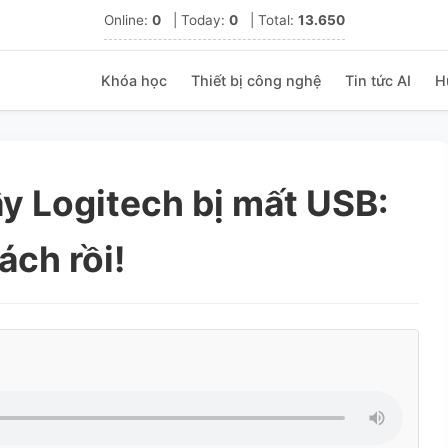
Online:
0
|
Today:
0
|
Total:
13.650
Khóa học
Thiết bị công nghệ
Tin tức AI
H
y Logitech bị mất USB:
ách rồi!