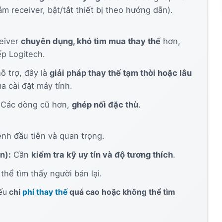
cắm receiver, bật/tắt thiết bị theo hướng dẫn).
eiver
chuyên dụng, khó tìm mua thay thế
hơn,
ếp Logitech.
 trợ, đây là
giải pháp thay thế tạm thời hoặc lâu
ua cài đặt máy tính.
Các dòng cũ hơn,
ghép nối đặc thù
.
nh đầu tiên và quan trọng.
n):
Cần
kiểm tra kỹ uy tín và độ tương thích
.
×
thể tìm thấy người bán lại.
Ứng dụng gợi ý cho bạn
ếu
chi
phí thay thế
quá cao hoặc không thể tìm
Voxify TTS Reader
Tải về
Đọc sách & văn bản thành giọng nói
thông minh.