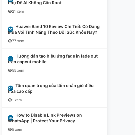
Phụ Đề AI Không Cần Root
21 xem
Huawei Band 10 Review Chi Tiết: Có Đáng
Mua Với Tính Năng Theo Dõi Sức Khỏe Này?
77 xem
Hướng dẫn tạo hiệu ứng fade in fade out
trên capcut mobile
55 xem
Tầm quan trọng của tấm chắn gió điều
hòa cao cấp
1 xem
How to Disable Link Previews on
WhatsApp | Protect Your Privacy
5 xem